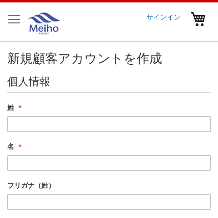
コ
ン
マ
サインイン
テ
ン
ツ
新規顧客アカウントを作成
に
ス
キ
個人情報
ッ
プ
姓
名
フリガナ（姓）