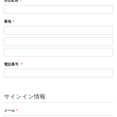
市区町村
番地
住
所
住
所
電話番号
サインイン情報
メール