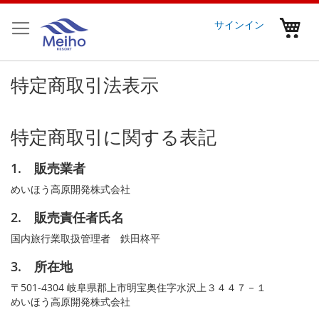
コ
ン
マ
サインイン
テ
ン
ツ
特定商取引法表示
に
ス
キ
ッ
特定商取引に関する表記
プ
1. 販売業者
めいほう高原開発株式会社
2. 販売責任者氏名
国内旅行業取扱管理者 鉄田柊平
3. 所在地
〒501-4304 岐阜県郡上市明宝奥住字水沢上３４４７－１
めいほう高原開発株式会社