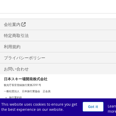
会社案内
特定商取引法
利用規約
プライバシーポリシー
お問い合わせ
日本スキー場開発株式会社
観光庁長官登録旅行業第2091号
一般社団法人 日本旅行業協会 正会員
旅行業約款
This website uses cookies to ensure you get
旅行業務取扱料金表（PDF）
Lear
Got it
the best experience on our website.
mor
Copyright (C) Meiho Takahara Development Co., Ltd. All Rights Reserved