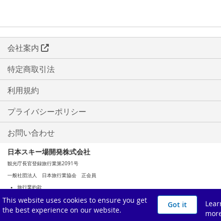
会社案内
特定商取引法
利用規約
プライバシーポリシー
お問い合わせ
日本スキー場開発株式会社
観光庁長官登録旅行業第2091号
一般社団法人 日本旅行業協会 正会員
旅行業約款
This website uses cookies to ensure you get
旅行業務取扱料金表（PDF）
Lear
Got it
the best experience on our website.
mor
Copyright (C) Meiho Takahara Development Co., Ltd. All Rights Reserved