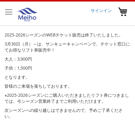
コ
ン
マ
サインイン
テ
ン
ツ
に
2025-2026シーズンのWEBチケット販売は終了いたしました。
ス
3月30日（月）～は、サンキューキャンペーンで、チケット窓口に
キ
てお得なリフト券販売中！
ッ
プ
大人：3,900円
子供：1,500円
となります。
皆様のご来場を落ちしております。
※2025‐2026シーズンにご購入いただきましたリフト券につきまし
ては、今シーズン営業終了までご利用いただけます。
次シーズンへの繰り越しはできませんので、予めご了承くださ
い。